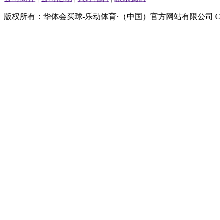
版权所有：华体会买球-乐动体育·（中国）官方网站有限公司 Copyright ? 2