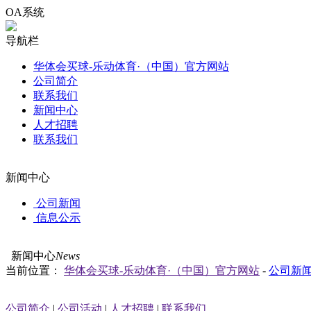
OA系统
导航栏
华体会买球-乐动体育·（中国）官方网站
公司简介
联系我们
新闻中心
人才招聘
联系我们
新闻中心
公司新闻
信息公示
新闻中心
News
当前位置：
华体会买球-乐动体育·（中国）官方网站
-
公司新
公司简介
|
公司活动
|
人才招聘
|
联系我们